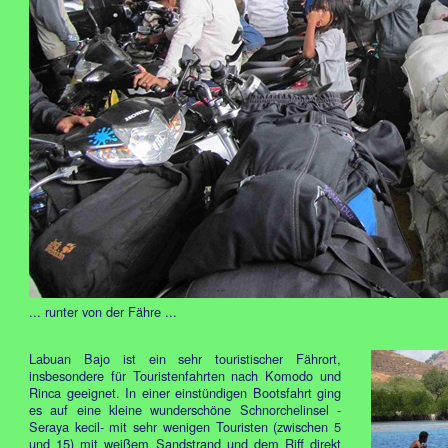
... runter von der Fähre ...
Labuan Bajo ist ein sehr touristischer Fährort,
insbesondere für Touristenfahrten nach Komodo und
Rinca geeignet. In einer einstündigen Bootsfahrt ging
es auf eine kleine wunderschöne Schnorchelinsel -
Seraya kecil- mit sehr wenigen Touristen (zwischen 5
und 15) mit weißem Sandstrand und dem Riff direkt