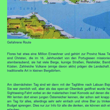
Gefahrene Route
Flores hat etwa eine Million Einwohner und gehört zur Provinz Nusa 
sind Christen, die im 16. Jahrhundert von den Portugiesen missionie
atemberaubend, sie hat viele Berge, kurvige Straßen, Reisfelder, Ba
Küsten. Zahlreiche Vulkane (einige davon aktiv) prägen die Landschaft
traditionelle Art in kleinen Bergdörfern.
Am übernächsten Tag sind wir dann mit der Tagfähre nach Labuan Bajo 
Sie war ziemlich voll, aber als das open-air Oberdeck geöffnet wurde hat
Sightseeing-Fahrt vorbei an der malerischen Insel Komodo auf denen d
Wir lernten dort einen jungen Österreicher kennen, der schon seit knapp
am Tag für alles, allerdings sehr sehr einfach und ohne Bier zu trink
Budget sprengen. Dies nur zur Info für alle die denken, sie können sich ei
erlauben.