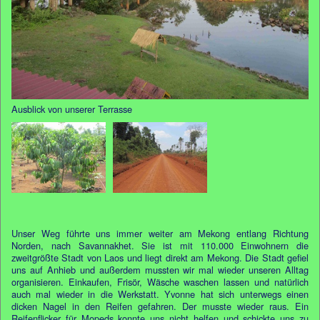
Ausblick von unserer Terrasse
Unser Weg führte uns immer weiter am Mekong entlang Richtung
Norden, nach Savannakhet. Sie ist mit 110.000 Einwohnern die
zweitgrößte Stadt von Laos und liegt direkt am Mekong. Die Stadt gefiel
uns auf Anhieb und außerdem mussten wir mal wieder unseren Alltag
organisieren. Einkaufen, Frisör, Wäsche waschen lassen und natürlich
auch mal wieder in die Werkstatt. Yvonne hat sich unterwegs einen
dicken Nagel in den Reifen gefahren. Der musste wieder raus. Ein
Reifenflicker für Mopeds konnte uns nicht helfen und schickte uns zu