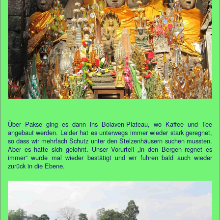
Über Pakse ging es dann ins Bolaven-Plateau, wo Kaffee und Tee
angebaut werden. Leider hat es unterwegs immer wieder stark geregnet,
so dass wir mehrfach Schutz unter den Stelzenhäusern suchen mussten.
Aber es hatte sich gelohnt. Unser Vorurteil „in den Bergen regnet es
immer“ wurde mal wieder bestätigt und wir fuhren bald auch wieder
zurück in die Ebene.