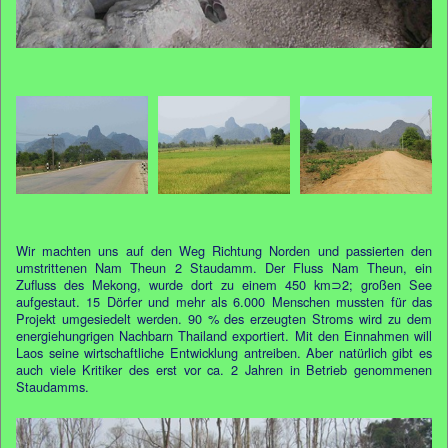
Wir machten uns auf den Weg Richtung Norden und passierten den
umstrittenen Nam Theun 2 Staudamm. Der Fluss Nam Theun, ein
Zufluss des Mekong, wurde dort zu einem 450 km⊃2; großen See
aufgestaut. 15 Dörfer und mehr als 6.000 Menschen mussten für das
Projekt umgesiedelt werden. 90 % des erzeugten Stroms wird zu dem
energiehungrigen Nachbarn Thailand exportiert. Mit den Einnahmen will
Laos seine wirtschaftliche Entwicklung antreiben. Aber natürlich gibt es
auch viele Kritiker des erst vor ca. 2 Jahren in Betrieb genommenen
Staudamms.