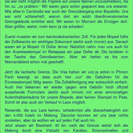
(es war nicht möglich die Papiere auf unsere Namen umzuschreiben), bis
hin zu: „no problem.“ Wir waren ganz schön gespannt was uns erwartet.
Wie alles in Cambodia war auch der Grenzübergang eine Baustelle. Uns
war echt schleierhaft, warum dort ein solch überdimensioniertes
Grenzgebäude errichtet wird. Wir waren im Moment die Einzigen dort.
Aber größer, weiter, mehr kann ja nie schaden!
Zuerst mussten wir zum kambodschanischen Zoll. Für jedes Moped füllte
der Zollbeamte ein wichtiges Dokument (wofür auch immer) aus. Danach
waren wir je Moped 10 Dollar ärmer. Natürlich nahm man uns auch für
den Ausreisestempel im Reisepass ein paar Dollar ab. Die landeten in
der Tasche des Grenzbeamten. Aber wir hatten es bis zum
Niemandsland schon mal geschafft.
Jetzt die laotische Grenze. Die Visa hatten wir uns ja schon in Phnom
Penh besorgt, so dass auch hier „nur“ die Gebühren für die
Einreisestempel fällig waren. Die Zollabfertigung war erstaunlich einfach.
Auch hier bekamen wir wieder -gegen eine Gebühr- hoch offiziell
aussehende Formulare (wofür auch immer) mit einer einmonatigen
Aufenthaltserlaubnis für unsere Mopeds, aber keinen Stempel im Pass.
Somit ist also auch ein Verkauf in Laos möglich.
Reisende, die aus Laos kamen, schwärmten alle überschwänglich von
den 4.000 Inseln im Mekong. Darunter konnten wir uns zwar nichts
vorstellen, aber da wollten wir auf jeden Fall auch hin.
Jetzt wissen wir Bescheid: 40 km nach der Grenze weitet sich der
Mekong durch eine Vielzahl von Kanälen, Stromschnellen und