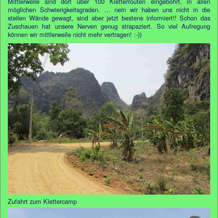
Mittlerweile sind dort über 100 Kletterrouten eingebohrt, in allen
möglichen Schwierigkeitsgraden. … nein wir haben uns nicht in die
steilen Wände gewagt, sind aber jetzt bestens informiert!! Schon das
Zuschauen hat unsere Nerven genug strapaziert. So viel Aufregung
können wir mittlerweile nicht mehr vertragen! :-))
Zufahrt zum Klettercamp