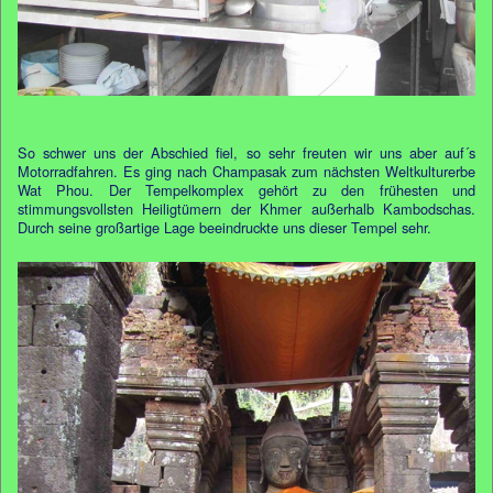
So schwer uns der Abschied fiel, so sehr freuten wir uns aber auf´s
Motorradfahren. Es ging nach Champasak zum nächsten Weltkulturerbe
Wat Phou. Der Tempelkomplex gehört zu den frühesten und
stimmungsvollsten Heiligtümern der Khmer außerhalb Kambodschas.
Durch seine großartige Lage beeindruckte uns dieser Tempel sehr.