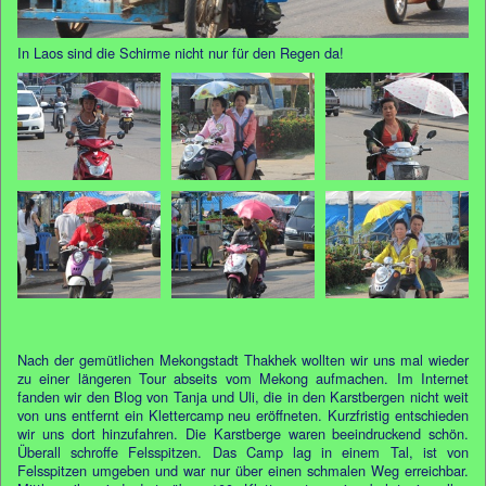
In Laos sind die Schirme nicht nur für den Regen da!
Nach der gemütlichen Mekongstadt Thakhek wollten wir uns mal wieder
zu einer längeren Tour abseits vom Mekong aufmachen. Im Internet
fanden wir den Blog von Tanja und Uli, die in den Karstbergen nicht weit
von uns entfernt ein Klettercamp neu eröffneten. Kurzfristig entschieden
wir uns dort hinzufahren. Die Karstberge waren beeindruckend schön.
Überall schroffe Felsspitzen. Das Camp lag in einem Tal, ist von
Felsspitzen umgeben und war nur über einen schmalen Weg erreichbar.