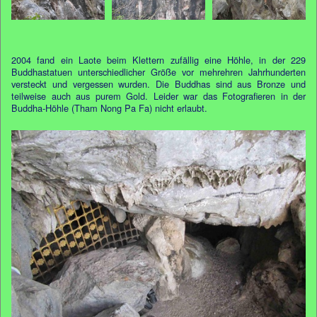
2004 fand ein Laote beim Klettern zufällig eine Höhle, in der 229
Buddhastatuen unterschiedlicher Größe vor mehrehren Jahrhunderten
versteckt und vergessen wurden. Die Buddhas sind aus Bronze und
teilweise auch aus purem Gold. Leider war das Fotografieren in der
Buddha-Höhle (Tham Nong Pa Fa) nicht erlaubt.