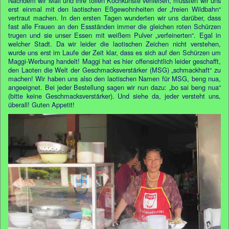
Nachdem wir Mali und ihre tollen Kochkünste verließen, mussten wir uns
erst einmal mit den laotischen Eßgewohnheiten der „freien Wildbahn“
vertraut machen. In den ersten Tagen wunderten wir uns darüber, dass
fast alle Frauen an den Essständen immer die gleichen roten Schürzen
trugen und sie unser Essen mit weißem Pulver „verfeinerten“. Egal in
welcher Stadt. Da wir leider die laotischen Zeichen nicht verstehen,
wurde uns erst im Laufe der Zeit klar, dass es sich auf den Schürzen um
Maggi-Werbung handelt! Maggi hat es hier offensichtlich leider geschafft,
den Laoten die Welt der Geschmacksverstärker (MSG) „schmackhaft“ zu
machen! Wir haben uns also den laotischen Namen für MSG, beng nua,
angeeignet. Bei jeder Bestellung sagen wir nun dazu: „bo sai beng nua“
(bitte keine Geschmacksverstärker). Und siehe da, jeder versteht uns,
überall! Guten Appetit!