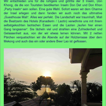
Wir entschieden uns für die ruhigere und größte der 3 Inseln, Don
Khong, da die von Touristen bevölkerten Inseln Don Det und Don Khon
„Party Inseln“ sein sollen. Eine gute Wahl. Sofort waren wir dem Charme
der Insel erlegen und dann fanden wir auch noch das ultimative
„Guesthouse Mali“. Alles war perfekt. Die Landschaft war traumhaft, Mali
die Besitzerin des Hotels (Kanadierin / Laotin) verwöhnte uns mit ihrem
selbstgekochten laotischen Essen und die Laoten „laufen hier einen
Gang langsamer“. Sie lächeln viel und strahlen eine Zufriedenheit und
Gelassenheit aus, von der wir etwas lernen können. Mit 2 netten
Pärchen verquatschten wir die Abende auf der Holzterrasse über dem
Mekong und auch das ein oder andere Beer Lao ist geflossen.